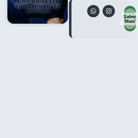
CRP 05/45326
PSICÓLOGA CLÉA
ANDRADE
Agend
Saber
sua
Mais
Consult