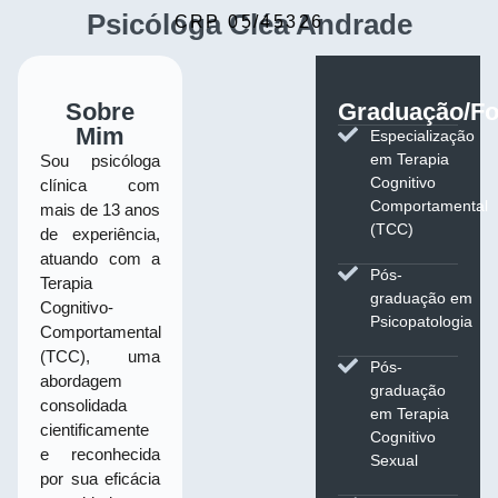
Psicóloga Cléa Andrade
CRP 05/45326
Sobre
Graduação/F
Mim
Especialização
em Terapia
Sou psicóloga
Cognitivo
clínica com
Comportamental
mais de 13 anos
(TCC)
de experiência,
atuando com a
Pós-
Terapia
graduação em
Cognitivo-
Psicopatologia
Comportamental
(TCC), uma
Pós-
abordagem
graduação
consolidada
em Terapia
cientificamente
Cognitivo
e reconhecida
Sexual
por sua eficácia